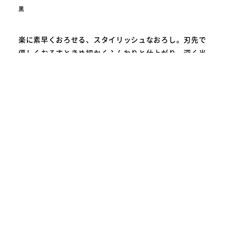
黒
楽に素早くおろせる、スタイリッシュなおろし。刃先で
優しくおろすときめ細かくふんわりと仕上がり、深く当
てておろすとシャキシャキとした粗めの食感に。素材の
繊維を潰さないので、辛みを抑えたおいしい大根おろし
が作れます。オールステンレスでさびにくく、汚れも落
ちやすいため、お手入れが簡単。直径20cm程度のボウ
ルやどんぶりにフィットするよう設計されています。
楽におろせる秘訣は「面の湾曲」と「刃の配置」
おろしの面は、先端に向かって凹型に湾曲。奥に押すと
サイドが、手前に引くと真ん中が削られるため、前後一
方向の動きで均一におろせます。また直線のストローク
に対しV字に並んだ刃は、抵抗を抑えて効率よく力を利
用。ひし形に切り抜かれたデザインにより、おろした食